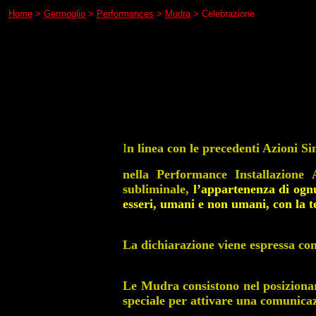
Home
>
Germoglio
>
Performances
>
Mudra
> Celebrazione
I
n linea con le precedenti Azioni S
nella Performance Installazione
subliminale,
l’appartenenza di ognu
esseri, umani e non umani, con la te
La dichiarazione viene espressa co
Le Mudra consistono nel posizionare
speciale per attivare una comunicaz